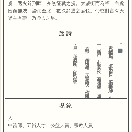
虞；遇火鈴刑暗，亦無征戰之撓。太歲衝而為福，白虎
臨而無殃。論而至此，數決窮通之論也。命或對宮有天
梁主有壽，乃極吉之星。
籤詩
天
梁
化
蔭
吉
星
和
，
占
卜
逢
之
福
必
多
，
若
加
吉
曜
逢
廟
地
，
貴
極
一
品
輔
山
河
。
卜
出
天
梁
最
是
良
，
猶
如
秋
菊
吐
馨
香
，
加
官
進
職
迎
新
祿
，
常
庶
逢
之
也
足
糧
。
天
梁
守
占
壽
延
長
，
作
事
求
謀
更
吉
昌
，
若
遇
火
鈴
羊
陀
合
，
須
防
一
厄
與
家
亡
。
*向右滑動看更多籤詩
現象
人：
中醫師、五術人才、公益人員、宗教人員