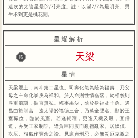
這次的太陰星是[2/7]亮度。註：以滿7/7為最明亮。男
生求到更是桃花開。
星耀解析
天梁
星情
天梁屬土，南斗第二星也。司壽化氣為蔭為福壽，乃父
母之主命化暴戾為祥和。於人命則性情磊落，於相貌則
厚重溫謙，循直無私。臨事果決，蔭於身福及子孫。遇
昌曲於財宮，逢太陽於福德三合，乃萬全聲名。顯於王
室職位，臨於風憲。若逢耗曜，更逢天機及殺，宜僧
道，亦受王家制誥。逢貪巨同度而亂禮亂家。居奴僕、
疾厄、相貌作豐余之論。見廉貞刑忌，必無災厄克激之