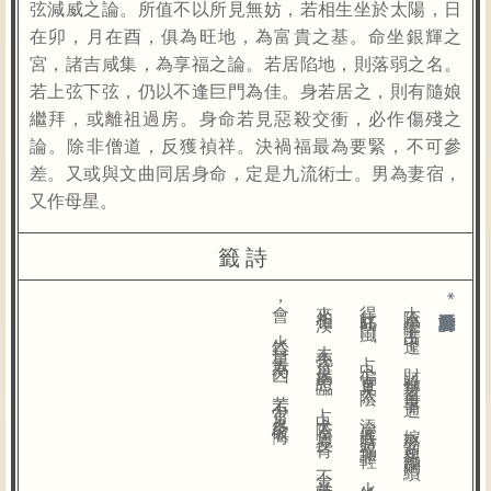
弦減威之論。所值不以所見無妨，若相生坐於太陽，日
在卯，月在酉，俱為旺地，為富貴之基。命坐銀輝之
宮，諸吉咸集，為享福之論。若居陷地，則落弱之名。
若上弦下弦，仍以不逢巨門為佳。身若居之，則有隨娘
繼拜，或離祖過房。身命若見惡殺交衝，必作傷殘之
論。除非僧道，反獲禎祥。決禍福最為要緊，不可參
差。又或與文曲同居身命，定是九流術士。男為妻宿，
又作母星。
籤詩
太
陰
星
曜
占
中
逢
，
財
祿
豐
盈
百
事
通
，
嫁
娶
迎
親
添
嗣
續
，
常
人
得
此
旺
門
風
。
占
卜
偏
宜
見
太
陰
，
添
屋
進
財
福
非
輕
，
火
鈴
若
也
來
相
湊
，
未
免
官
災
病
患
臨
。
占
卜
太
陰
居
反
背
，
不
喜
羊
陀
三
方
會
，
火
鈴
二
星
最
為
凶
，
若
不
官
災
多
破
悔
。
*向右滑動看更多籤詩