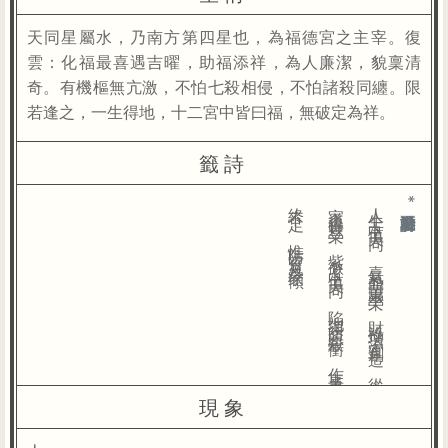
天同星屬水，乃南方第四星也，為福德宮之主宰。復
雲：化福最喜遇吉曜，助福添祥，為人廉潔，貌稟清
奇。有機樞無亢激，不怕七殺相侵，不怕諸殺同纏。限
若逢之，一生得地，十二宮中皆曰福，無破定為祥。
籤詩
人
生
占
卜
值
天
同
，
喜
氣
盈
門
萬
事
榮
，
財
祿
增
添
宜
創
造
，
從
今
家
道
得
豐
榮
。
紫
微
占
卜
值
天
同
，
陷
地
須
防
惡
殺
衝
，
作
事
美
中
終
不
足
，
惟
防
官
災
及
家
傾
。
*向右滑動看更多籤詩
現象