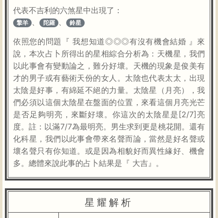
代表不吉利的六煞星中出現了：
、
、
擎羊
陀羅
鈴星
依照您的問題『 我想知道◎◎◎有沒有機會結婚 』來
說，本次占卜所得出的星相綜合分析為：天機星，我們
以此事會有變動論之，難分好壞。天機的現象是俊美有
才的男子或有藝術天份的女人。太陰也代表太太，出現
太陰是好事，有綿延不絕的力量。太陰星（月亮），我
們必須以這個太陰星在盤面的位置，來看這個月亮光芒
是否足夠明亮，來斷好壞。你這次的太陰星是[2/7]亮
度。註：以滿7/7為最明亮。男生求到更是桃花開。還有
化科星，我們以此事會帶來名聲而論，當然是好名聲或
壞名聲只有你知道。或是因為相貌好而異性緣好、機會
多。總體來說此事的占卜結果是『 大吉』。
星耀解析