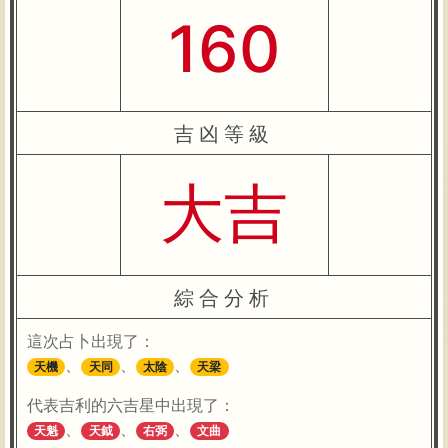
160
吉凶等級
大吉
綜合分析
這次占卜出現了：
、
、
、
天機
天同
太陰
天梁
代表吉利的六吉星中出現了：
、
、
、
天魁
天鉞
右弼
文曲