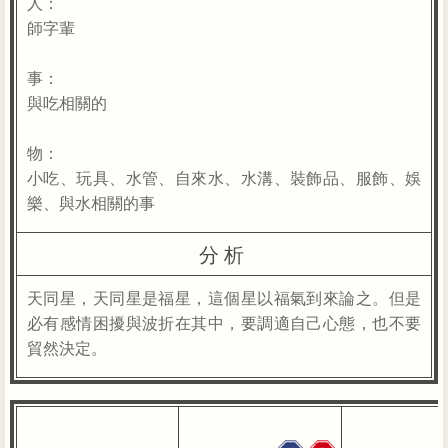
人：
師字輩
事：
與吃相關的
物：
小吃、玩具、水管、自來水、水溝、裝飾品、服飾、娛
樂、與水相關的事
分析
天同星，天同星是福星，這個星以福氣到來論之。但是
必有感情困擾與波折在其中，要調適自己心態，也不要
貿然決定。
鈴星
陀羅