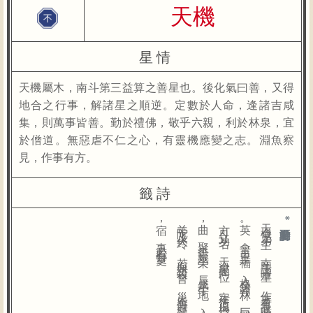
天機
星情
天機屬木，南斗第三益算之善星也。後化氣曰善，又得
地合之行事，解諸星之順逆。定數於人命，逢諸吉咸
集，則萬事皆善。勤於禮佛，敬乎六親，利於林泉，宜
於僧道。無惡虐不仁之心，有靈機應變之志。淵魚察
見，作事有方。
籤詩
天
機
兄
弟
主
，
南
斗
正
曜
星
，
作
事
有
操
略
，
稟
性
最
高
明
，
所
為
最
好
尚
，
亦
可
作
群
英
。
會
吉
主
享
福
，
入
格
居
翰
林
，
巨
門
同
一
位
，
武
職
壓
邊
庭
，
亦
要
權
逢
殺
，
方
可
立
功
名
。
天
梁
星
同
位
，
定
作
道
與
僧
，
女
人
若
逢
此
，
性
巧
必
淫
奔
，
天
同
與
昌
曲
，
聚
拱
主
華
榮
。
辰
戌
子
午
地
，
入
廟
有
功
名
，
若
在
寅
卯
位
，
四
殺
並
破
軍
，
羊
陀
及
火
玲
，
若
與
諸
殺
會
，
災
患
有
虛
驚
，
武
暗
廉
破
會
，
兩
目
少
光
明
，
占
卜
臨
此
宿
，
事
必
有
變
更
。
*向右滑動看更多籤詩