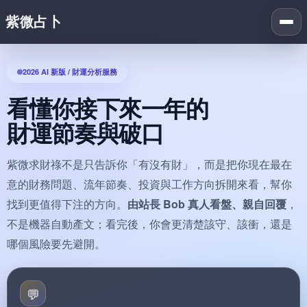
紫微占卜
Togg
navi
2026 AI 新版 / 財運分析服務
看懂你接下來一年的
財運節奏與破口
紫微求財祿不是只告訴你「有沒有財」，而是把你現在最在
意的財務問題、流年節奏、投資與工作方向拆開來看，幫你
找到更值得下注的方向。
由站長 Bob 真人看盤、親自回覆
，
不是機器自動產文；看完後，你會更清楚該守、該衝，還是
哪個風險要先避開。
💬